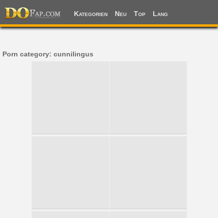
Kategorien
Neu
Top
Lang
Porn category: cunnilingus